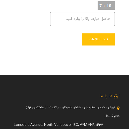
ارتباط با ما
تهران - خیابان ستارخان - خیابان باقرخان - پلاک ۱۰۹ ( ساختمان فرا )
دفتر کانادا :
1433 Lonsdale Avenue, North Vancouver, BC, V7M 2H9