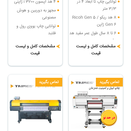
توانایی چاپ تا ابعاد 4 در
4 هد اپسون i 3200 ژاپنی
3/3 متر
مجهز به دوربین و هوش
8 هد ریکو Ricoh Gen 5 /
مصنوعی
Gen 6 ژاپن
توانایی چاپ یووی رول و
6 تا 8 سال طول عمر مفید هد
فلتبد
چاپ
سرعت چاپ : تا 36 مترمربع
مشخصات کامل و لیست
مشخصات کامل و لیست
سرعت چاپ : تا 84 مترمربع
در ساعت
قیمت
قیمت
در ساعت
دارای روتاری جهت چاپ روی
بزرگترین دستگاه چاپ فلتبد
اجسام مدور
یووی ایران
تماس بگیرید
تماس بگیرید