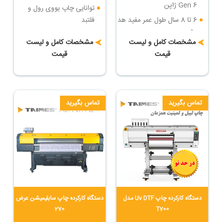
Gen 6 ژاپن
توانایی چاپ یووی رول و
6 تا 8 سال طول عمر مفید هد
فلتبد
چاپ
سرعت چاپ : تا 36 مترمربع
مشخصات کامل و لیست
مشخصات کامل و لیست
سرعت چاپ : تا 84 مترمربع
در ساعت
قیمت
قیمت
در ساعت
دارای روتاری جهت چاپ روی
بزرگترین دستگاه چاپ فلتبد
اجسام مدور
یووی ایران
تماس بگیرید
تماس بگیرید
دستگاه کارکرده چاپ Uv DTF مدل
دستگاه کارکرده چاپ سابلیمیشن عرض
270
T700