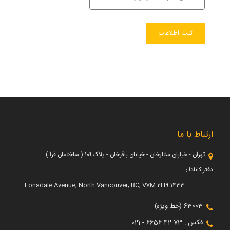
ارتباط با ما
تهران - خیابان ستارخان - خیابان باقرخان - پلاک ۱۰۹ ( ساختمان فرا )
دفتر کانادا :
1433 Lonsdale Avenue, North Vancouver, BC, V7M 2H9
63003 (خط ویژه)
فکس : 73 42 6656 - 021