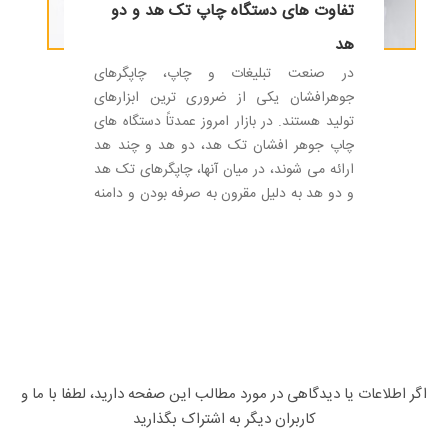
تفاوت های دستگاه چاپ تک هد و دو
هد
در صنعت تبلیغات و چاپ، چاپگرهای
جوهرافشان یکی از ضروری ترین ابزارهای
تولید هستند. در بازار امروز عمدتاً دستگاه های
چاپ جوهر افشان تک هد، دو هد و چند هد
ارائه می شوند، در میان آنها، چاپگرهای تک هد
و دو هد به دلیل مقرون به صرفه بودن و دامنه
کاربرد گسترده، به گزینه های اصلی خریداران
تبدیل شده اند. برای بسیاری از کاربران، انتخاب
بین دستگاه چاپ تک هد یا دو هد می تواند
تصمیم دشواری باشد، این مقاله به شما کمک
می کند تا با تجزیه و تحلیل حجم سفارش،
هزینه سرمایه گذاری، کارایی چاپ و سناریوهای
کاربردی واقعی، انتخاب واضح تری داشته
باشید، بنابراین می توانید چاپگر جوهر افشان
اگر اطلاعات یا دیدگاهی در مورد مطالب این صفحه دارید، لطفا با ما و
مناسب را با اطمینان انتخاب کنید.
کاربران دیگر به اشتراک بگذارید