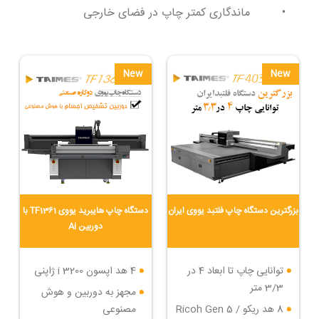
• ماندگاری کمتر چاپ در فضای خارجی
New
New
بزرگترین دستگاه چاپ فلتبد یووی ایران
دستگاه چاپ هایبرید یووی TF1361 با
دوربین Ai
توانایی چاپ تا ابعاد 4 در
4 هد اپسون i 3200 ژاپنی
3/3 متر
مجهز به دوربین و هوش
8 هد ریکو Ricoh Gen 5 /
مصنوعی