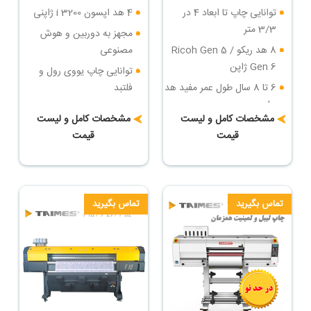
توانایی چاپ تا ابعاد 4 در
4 هد اپسون i 3200 ژاپنی
3/3 متر
مجهز به دوربین و هوش
8 هد ریکو Ricoh Gen 5 /
مصنوعی
Gen 6 ژاپن
توانایی چاپ یووی رول و
6 تا 8 سال طول عمر مفید هد
فلتبد
چاپ
سرعت چاپ : تا 36 مترمربع
مشخصات کامل و لیست
مشخصات کامل و لیست
سرعت چاپ : تا 84 مترمربع
در ساعت
قیمت
قیمت
در ساعت
دارای روتاری جهت چاپ روی
بزرگترین دستگاه چاپ فلتبد
اجسام مدور
یووی ایران
تماس بگیرید
تماس بگیرید