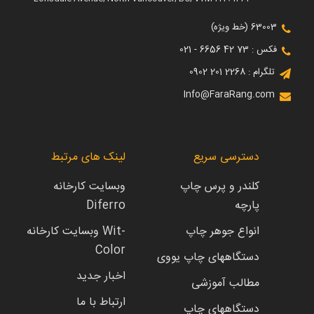
63003 (خط ویژه)
فکس : 73 42 6656 - 021
تلگرام : 2268 201 0902
Info@FaraRang.com
دسترسی سریع
لینک های مرتبط
کلندر و پرس چاپ
وبسایت کارخانه
پارچه
Diferro
انواع جوهر چاپ
وبسایت کارخانه Wit-
Color
دستگاههای چاپ یووی
اخبار جدید
مطالب آموزشی
ارتباط با ما
دستگاههای چاپ