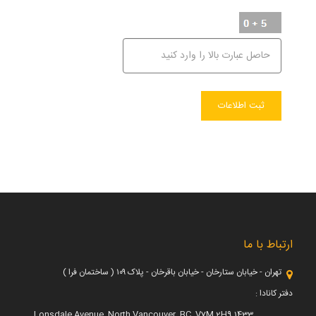
ارتباط با ما
تهران - خیابان ستارخان - خیابان باقرخان - پلاک ۱۰۹ ( ساختمان فرا )
دفتر کانادا :
1433 Lonsdale Avenue, North Vancouver, BC, V7M 2H9