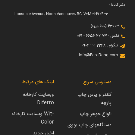
دفتر کانادا :
1433 Lonsdale Avenue, North Vancouver, BC, V7M 2H9
63003 (خط ویژه)
فکس : 73 42 6656 - 021
تلگرام : 2268 201 0902
Info@FaraRang.com
دسترسی سریع
لینک های مرتبط
کلندر و پرس چاپ
وبسایت کارخانه
پارچه
Diferro
انواع جوهر چاپ
وبسایت کارخانه Wit-
Color
دستگاههای چاپ یووی
اخبار جدید