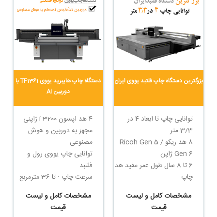
بزرگترین دستگاه چاپ فلتبد یووی ایران
دستگاه چاپ هایبرید یووی TF1361 با
دوربین Ai
توانایی چاپ تا ابعاد 4 در
4 هد اپسون i 3200 ژاپنی
3/3 متر
مجهز به دوربین و هوش
8 هد ریکو Ricoh Gen 5 /
مصنوعی
Gen 6 ژاپن
توانایی چاپ یووی رول و
6 تا 8 سال طول عمر مفید هد
فلتبد
چاپ
سرعت چاپ : تا 36 مترمربع
سرعت چاپ : تا 84 مترمربع
در ساعت
مشخصات کامل و لیست
مشخصات کامل و لیست
در ساعت
دارای روتاری جهت چاپ روی
قیمت
قیمت
بزرگترین دستگاه چاپ فلتبد
اجسام مدور