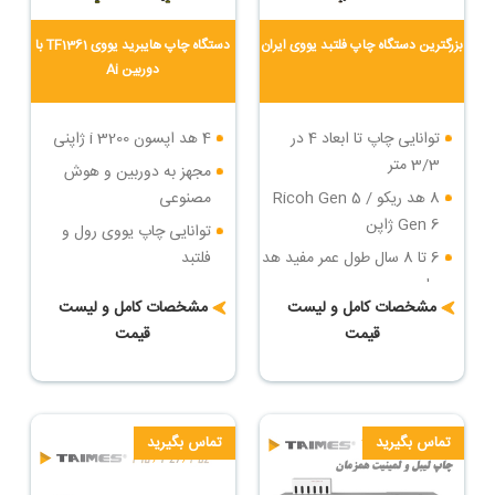
بزرگترین دستگاه چاپ فلتبد یووی ایران
دستگاه چاپ هایبرید یووی TF1361 با
دوربین Ai
توانایی چاپ تا ابعاد 4 در
4 هد اپسون i 3200 ژاپنی
3/3 متر
مجهز به دوربین و هوش
8 هد ریکو Ricoh Gen 5 /
مصنوعی
Gen 6 ژاپن
توانایی چاپ یووی رول و
6 تا 8 سال طول عمر مفید هد
فلتبد
چاپ
سرعت چاپ : تا 36 مترمربع
مشخصات کامل و لیست
مشخصات کامل و لیست
سرعت چاپ : تا 84 مترمربع
در ساعت
قیمت
قیمت
در ساعت
دارای روتاری جهت چاپ روی
بزرگترین دستگاه چاپ فلتبد
اجسام مدور
یووی ایران
تماس بگیرید
تماس بگیرید