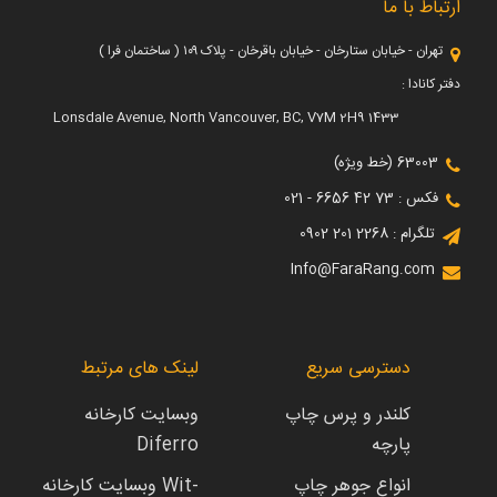
ارتباط با ما
تهران - خیابان ستارخان - خیابان باقرخان - پلاک ۱۰۹ ( ساختمان فرا )
دفتر کانادا :
1433 Lonsdale Avenue, North Vancouver, BC, V7M 2H9
63003 (خط ویژه)
فکس : 73 42 6656 - 021
تلگرام : 2268 201 0902
Info@FaraRang.com
دسترسی سریع
لینک های مرتبط
کلندر و پرس چاپ
وبسایت کارخانه
پارچه
Diferro
انواع جوهر چاپ
وبسایت کارخانه Wit-