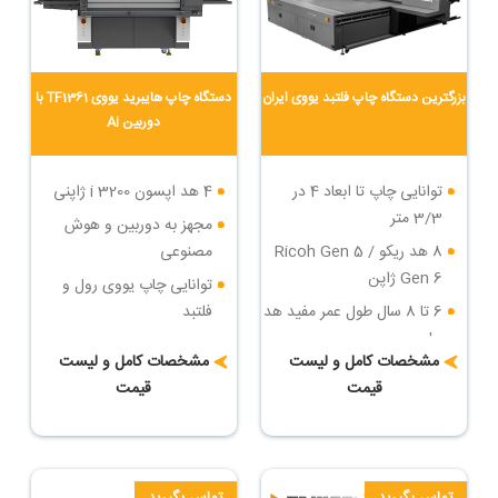
بزرگترین دستگاه چاپ فلتبد یووی ایران
دستگاه چاپ هایبرید یووی TF1361 با
دوربین Ai
توانایی چاپ تا ابعاد 4 در
4 هد اپسون i 3200 ژاپنی
3/3 متر
مجهز به دوربین و هوش
8 هد ریکو Ricoh Gen 5 /
مصنوعی
Gen 6 ژاپن
توانایی چاپ یووی رول و
6 تا 8 سال طول عمر مفید هد
فلتبد
چاپ
سرعت چاپ : تا 36 مترمربع
مشخصات کامل و لیست
مشخصات کامل و لیست
سرعت چاپ : تا 84 مترمربع
در ساعت
قیمت
قیمت
در ساعت
دارای روتاری جهت چاپ روی
بزرگترین دستگاه چاپ فلتبد
اجسام مدور
یووی ایران