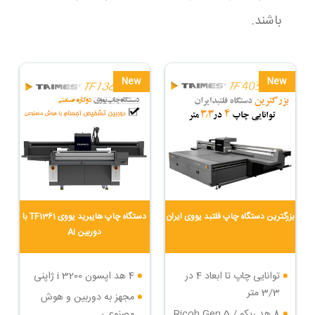
باشند.
New
New
بزرگترین دستگاه چاپ فلتبد یووی ایران
دستگاه چاپ هایبرید یووی TF1361 با
دوربین Ai
توانایی چاپ تا ابعاد 4 در
4 هد اپسون i 3200 ژاپنی
3/3 متر
مجهز به دوربین و هوش
8 هد ریکو Ricoh Gen 5 /
مصنوعی