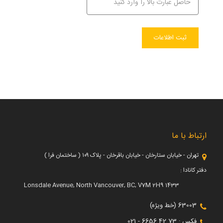
ارتباط با ما
تهران - خیابان ستارخان - خیابان باقرخان - پلاک ۱۰۹ ( ساختمان فرا )
دفتر کانادا :
1433 Lonsdale Avenue, North Vancouver, BC, V7M 2H9
63003 (خط ویژه)
فکس : 73 42 6656 - 021