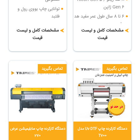
Gen 6 ژاپن
توانایی چاپ یووی رول و
6 تا 8 سال طول عمر مفید هد
فلتبد
چاپ
سرعت چاپ : تا 36 مترمربع
مشخصات کامل و لیست
مشخصات کامل و لیست
سرعت چاپ : تا 84 مترمربع
در ساعت
قیمت
قیمت
در ساعت
دارای روتاری جهت چاپ روی
بزرگترین دستگاه چاپ فلتبد
اجسام مدور
یووی ایران
تماس بگیرید
تماس بگیرید
دستگاه کارکرده چاپ Uv DTF مدل
دستگاه کارکرده چاپ سابلیمیشن عرض
270
T700