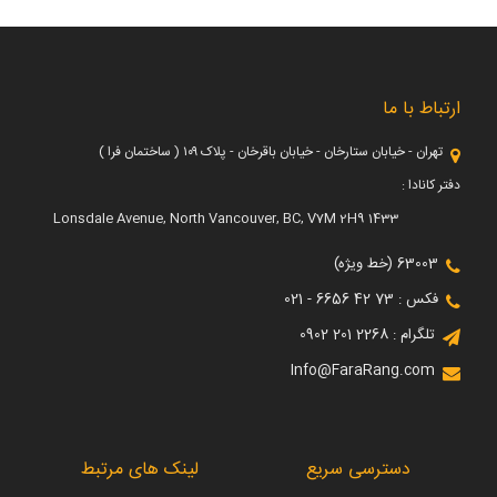
ارتباط با ما
تهران - خیابان ستارخان - خیابان باقرخان - پلاک ۱۰۹ ( ساختمان فرا )
دفتر کانادا :
1433 Lonsdale Avenue, North Vancouver, BC, V7M 2H9
63003 (خط ویژه)
فکس : 73 42 6656 - 021
تلگرام : 2268 201 0902
Info@FaraRang.com
دسترسی سریع
لینک های مرتبط