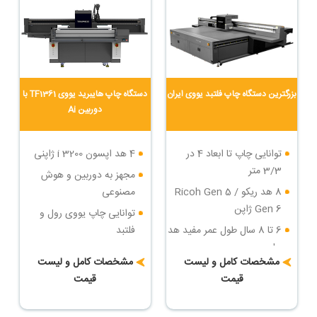
بزرگترین دستگاه چاپ فلتبد یووی ایران
دستگاه چاپ هایبرید یووی TF1361 با
دوربین Ai
توانایی چاپ تا ابعاد 4 در
4 هد اپسون i 3200 ژاپنی
3/3 متر
مجهز به دوربین و هوش
8 هد ریکو Ricoh Gen 5 /
مصنوعی
Gen 6 ژاپن
توانایی چاپ یووی رول و
6 تا 8 سال طول عمر مفید هد
فلتبد
چاپ
سرعت چاپ : تا 36 مترمربع
مشخصات کامل و لیست
مشخصات کامل و لیست
سرعت چاپ : تا 84 مترمربع
در ساعت
قیمت
قیمت
در ساعت
دارای روتاری جهت چاپ روی
بزرگترین دستگاه چاپ فلتبد
اجسام مدور