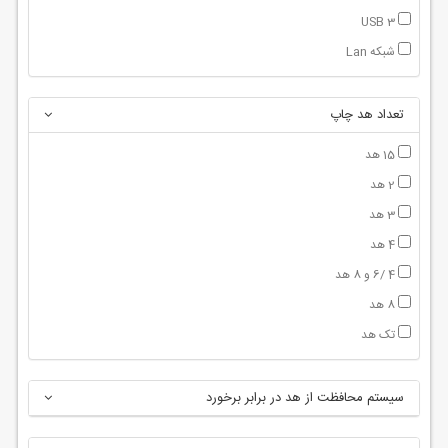
USB 3
شبکه Lan
تعداد هد چاپ
15 هد
2 هد
3 هد
4 هد
4 /6 و 8 هد
8 هد
تک هد
سیستم محافظت از هد در برابر برخورد