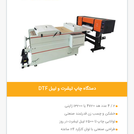
دستگاه چاپ تیشرت و لیبل DTF
2 / 4 عدد هد 4720 یا i3200 ژاپنی
خشکن و چسب زن قدرتمند صنعتی
توانایی چاپ تا 2500 لیبل تیشرت در روز
طراحی صنعتی با توان کارکرد 24 ساعته