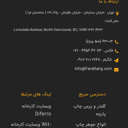
ارتباط با ما
تهران - خیابان ستارخان - خیابان باقرخان - پلاک ۱۰۹ ( ساختمان فرا )
دفتر کانادا :
1433 Lonsdale Avenue, North Vancouver, BC, V7M 2H9
63003 (خط ویژه)
فکس : 73 42 6656 - 021
تلگرام : 2268 201 0902
Info@FaraRang.com
دسترسی سریع
لینک های مرتبط
کلندر و پرس چاپ
وبسایت کارخانه
پارچه
Diferro
انواع جوهر چاپ
وبسایت کارخانه Wit-