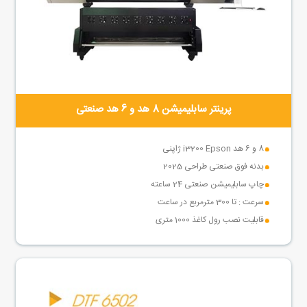
پرینتر سابلیمیشن 8 هد و 6 هد صنعتی
8 و 6 هد i3200 Epson ژاپنی
بدنه فوق صنعتی طراحی 2025
چاپ سابلیمیشن صنعتی 24 ساعته
سرعت : تا 300 مترمربع در ساعت
قابلیت نصب رول کاغذ 1000 متری