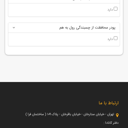
دارد
پودر محافظت از چسبندگی رول به هم
دارد
ارتباط با ما
تهران - خیابان ستارخان - خیابان باقرخان - پلاک ۱۰۹ ( ساختمان فرا )
دفتر کانادا :