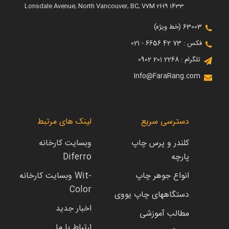
1433 Lonsdale Avenue, North Vancouver, BC, V7M 2H9
63003 (خط ویژه)
فکس : 73 42 6656 - 021
تلگرام : 2268 201 0902
Info@FaraRang.com
دسترسی سریع
لینک های مرتبط
کلندر و پرس چاپ
وبسایت کارخانه
پارچه
Diferro
انواع جوهر چاپ
وبسایت کارخانه Wit-
Color
دستگاههای چاپ یووی
اخبار جدید
مطالب آموزشی
ارتباط با ما