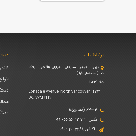
ارتباط با ما
دستر
تهران - خیابان ستارخان - خیابان باقرخان - پلاک
کلند
۱۰۹ ( ساختمان فرا )
انوا
دفتر کانادا :
دستگ
1433 Lonsdale Avenue, North Vancouver,
BC, V7M 2H9
مطال
63003 (خط ویژه)
دستگ
فکس : 73 42 6656 - 021
تلگرام : 2268 201 0902