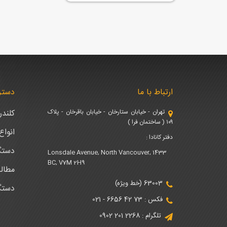
ارتباط با ما
دستر
تهران - خیابان ستارخان - خیابان باقرخان - پلاک
کلند
۱۰۹ ( ساختمان فرا )
انوا
دفتر کانادا :
دستگ
1433 Lonsdale Avenue, North Vancouver,
BC, V7M 2H9
مطال
63003 (خط ویژه)
دستگ
فکس : 73 42 6656 - 021
تلگرام : 2268 201 0902