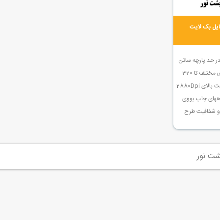
ایل بک لایت
در حد پارچه ساتن
ختلف تا 320
ای 2880Dpi
اههای چاپ یووی
ل و شفافیت طرح
شت نور