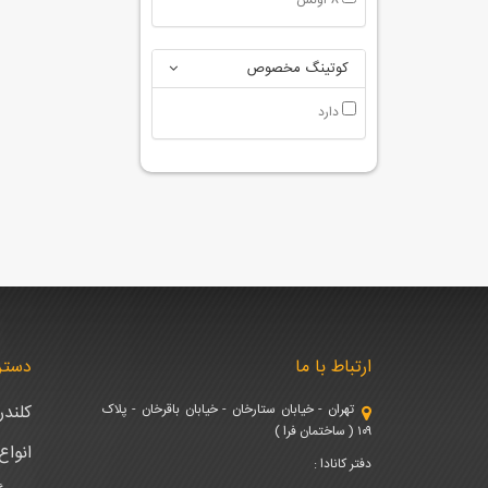
8 اونس
کوتینگ مخصوص
دارد
ارتباط با ما
دستر
تهران - خیابان ستارخان - خیابان باقرخان - پلاک
کلند
۱۰۹ ( ساختمان فرا )
انوا
دفتر کانادا :