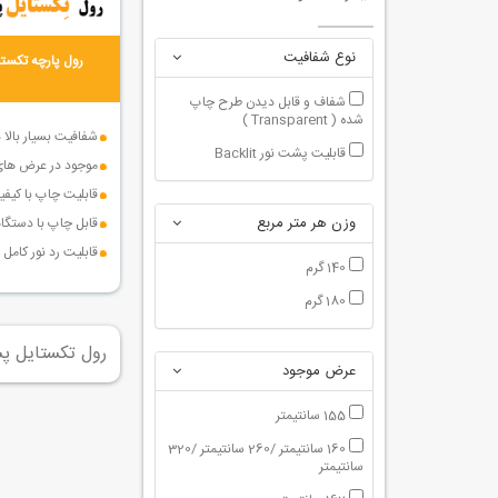
نوع شفافیت
رول پارچه تکست
شفاف و قابل دیدن طرح چاپ
شده ( Transparent )
شفافیت بسیار بالا 
قابلیت پشت نور Backlit
موجود در عرض های م
قابلیت چاپ با کیفیت بال
وزن هر متر مربع
قابل چاپ با دستگ
قابلیت رد نور کام
140 گرم
180 گرم
رول تکستایل پ
عرض موجود
155 سانتیمتر
160 سانتیمتر /260 سانتیمتر /320
سانتیمتر