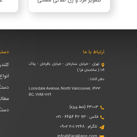
تصویر مرد و زن طلائی مشکی
ع
ارتباط با ما
دستر
تهران - خیابان ستارخان - خیابان باقرخان - پلاک
کلند
۱۰۹ ( ساختمان فرا )
انوا
دفتر کانادا :
دستگ
1433 Lonsdale Avenue, North Vancouver,
BC, V7M 2H9
مطال
63003 (خط ویژه)
دستگ
فکس : 73 42 6656 - 021
تلگرام : 2268 201 0902
Info@FaraRang.com