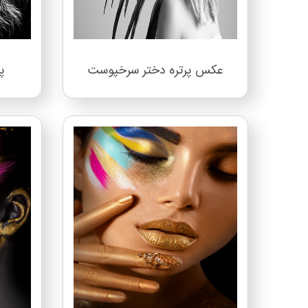
عکس پرتره دختر سرخپوست
پ