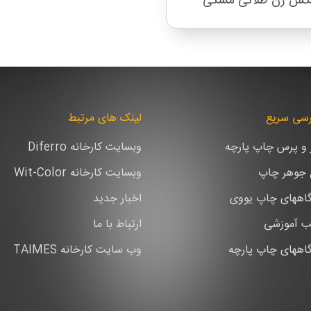
کس زن طلائی مشکی
سی سریع
لینک های مرتبط
ر و پرس چاپ پارچه
وبسایت کارخانه Diferro
ع جوهر چاپ
وبسایت کارخانه Wit-Color
اههای چاپ یووی
اخبار جدید
ب آموزشی
ارتباط با ما
اههای چاپ پارچه
وب سایت کارخانه TAIMES