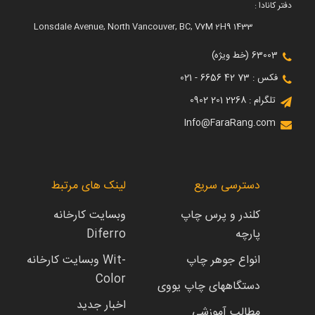
دفتر کانادا :
1433 Lonsdale Avenue, North Vancouver, BC, V7M 2H9
63003 (خط ویژه)
فکس : 73 42 6656 - 021
تلگرام : 2268 201 0902
Info@FaraRang.com
دسترسی سریع
لینک های مرتبط
کلندر و پرس چاپ
وبسایت کارخانه
پارچه
Diferro
انواع جوهر چاپ
وبسایت کارخانه Wit-
Color
دستگاههای چاپ یووی
اخبار جدید
مطالب آموزشی