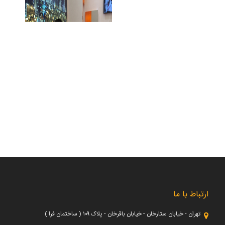
ارتباط با ما
تهران - خیابان ستارخان - خیابان باقرخان - پلاک ۱۰۹ ( ساختمان فرا )