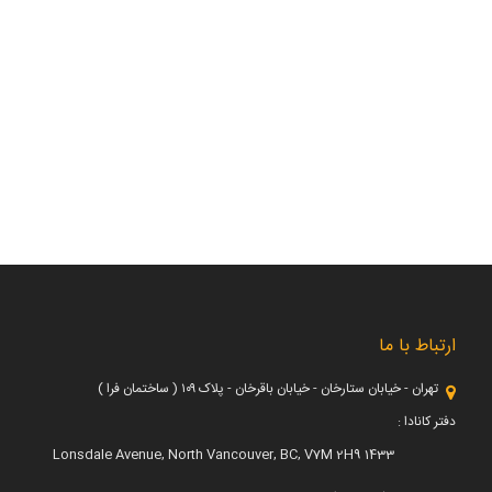
ارتباط با ما
تهران - خیابان ستارخان - خیابان باقرخان - پلاک ۱۰۹ ( ساختمان فرا )
دفتر کانادا :
1433 Lonsdale Avenue, North Vancouver, BC, V7M 2H9