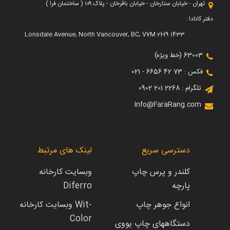
تهران - خیابان ستارخان - خیابان باقرخان - پلاک ۱۰۹ ( ساختمان فرا )
دفتر کانادا :
1433 Lonsdale Avenue, North Vancouver, BC, V7M 2H9
63003 (خط ویژه)
فکس : 73 42 6656 - 021
تلگرام : 2268 201 0902
Info@FaraRang.com
دسترسی سریع
لینک های مرتبط
کلندر و پرس چاپ
وبسایت کارخانه
پارچه
Diferro
انواع جوهر چاپ
وبسایت کارخانه Wit-
Color
دستگاههای چاپ یووی