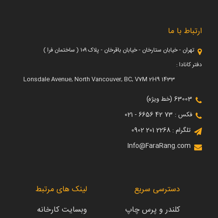
ارتباط با ما
تهران - خیابان ستارخان - خیابان باقرخان - پلاک ۱۰۹ ( ساختمان فرا )
دفتر کانادا :
1433 Lonsdale Avenue, North Vancouver, BC, V7M 2H9
63003 (خط ویژه)
فکس : 73 42 6656 - 021
تلگرام : 2268 201 0902
Info@FaraRang.com
دسترسی سریع
لینک های مرتبط
کلندر و پرس چاپ
وبسایت کارخانه