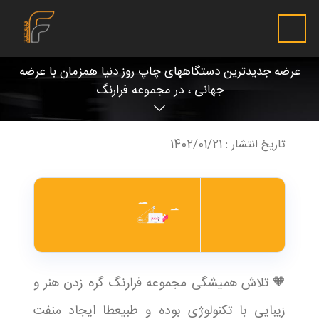
عرضه جدیدترین دستگاههای چاپ روز دنیا همزمان با عرضه
جهانی ، در مجموعه فرارنگ
تاریخ انتشار :
1402/01/21
🧡 تلاش همیشگی مجموعه فرارنگ گره زدن هنر و
زیبایی با تکنولوژی بوده و طبیعطا ایجاد منفت