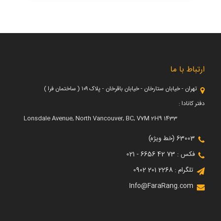
ارتباط با ما
تهران - خیابان ستارخان - خیابان باقرخان - پلاک ۱۰۹ ( ساختمان فرا )
دفتر کانادا :
1433 Lonsdale Avenue, North Vancouver, BC, V7M 2H9
63003 (خط ویژه)
فکس : 73 42 6656 - 021
تلگرام : 2268 201 0902
Info@FaraRang.com