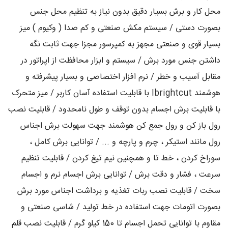
محل کار و برش بسیار دقیق بدون نیاز به تنظیم محل جنس
بصورت دستی / سیستم مکش صنعتی و کم صدا ( وکیوم ) میز
بسیار قوی و صنعتی مجهز به کمپرسور مجزا جهت ثابت نگه
داشتن جنس مورد برش / سیستم و ابزار محافظت از اپراتور در
مقابل آسیب و خطر / نرم افزار اختصاصی و بسیار پیشرفته و
هوشمند Ibrightcut با قابلیت استفاده آسان کاربر / میز متحرک
با قابلیت برش اجسام بدون توقف و طول نامحدود / قابلیت نصب
رول باز کن و رول جمع کن هوشمند جهت سهولت برش اجناس
رول مانند استیکر ، چرم و پارچه و ... / توانایی برش کامل ،
سوراخ کردن ، خط تا و همچنین نیم تیغ کردن / قابلیت تنظیم
سرعت ، فشار و دقت برش / توانایی برش اجسام نرم و اجسام
سخت / قابلیت نصب ربات تغذیه و برداشت اجناس مورد برش
بصورت اتومات جهت استفاده در خط تولید / شاسی صنعتی و
مقاوم با توانایی تحمل اجسام تا 150 کیلو گرم / قابلیت نصب قلم