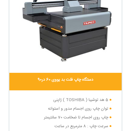
دستگاه چاپ فلت بد یووی 60 در90
5 هد توشیبا ( TOSHIBA ) ژاپنی
توان چاپ روی اجسام مدور و استوانه
چاپ روی اجسام تا ضخامت 70 سانتیمتر
سرعت چاپ : 8 مترمربع در ساعت