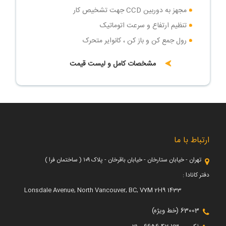
مجهز به دوربین CCD جهت تشخیص کار
تنظیم ارتفاع و سرعت اتوماتیک
رول جمع کن و باز کن ، کانوایر متحرک
مشخصات کامل و لیست قیمت
ارتباط با ما
تهران - خیابان ستارخان - خیابان باقرخان - پلاک ۱۰۹ ( ساختمان فرا )
دفتر کانادا :
1433 Lonsdale Avenue, North Vancouver, BC, V7M 2H9
63003 (خط ویژه)