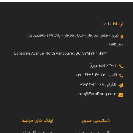
ارتباط با ما
تهران - خیابان ستارخان - خیابان باقرخان - پلاک ۱۰۹ ( ساختمان فرا )
دفتر کانادا :
1433 Lonsdale Avenue, North Vancouver, BC, V7M 2H9
63003 (خط ویژه)
فکس : 73 42 6656 - 021
تلگرام : 2268 201 0902
Info@FaraRang.com
دسترسی سریع
لینک های مرتبط