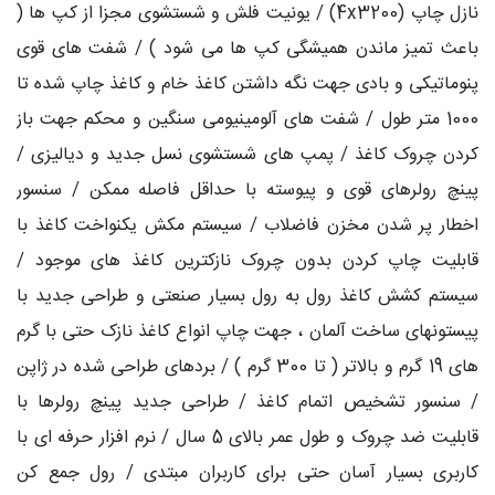
نازل چاپ (4x3200) / یونیت فلش و شستشوی مجزا از کپ ها (
باعث تمیز ماندن همیشگی کپ ها می شود ) / شفت های قوی
پنوماتیکی و بادی جهت نگه داشتن کاغذ خام و کاغذ چاپ شده تا
1000 متر طول / شفت های آلومینیومی سنگین و محکم جهت باز
کردن چروک کاغذ / پمپ های شستشوی نسل جدید و دیالیزی /
پینچ رولرهای قوی و پیوسته با حداقل فاصله ممکن / سنسور
اخطار پر شدن مخزن فاضلاب / سیستم مکش یکنواخت کاغذ با
قابلیت چاپ کردن بدون چروک نازکترین کاغذ های موجود /
سیستم کشش کاغذ رول به رول بسیار صنعتی و طراحی جدید با
پیستونهای ساخت آلمان ، جهت چاپ انواع کاغذ نازک حتی با گرم
های 19 گرم و بالاتر ( تا 300 گرم ) / بردهای طراحی شده در ژاپن
/ سنسور تشخیص اتمام کاغذ / طراحی جدید پینچ رولرها با
قابلیت ضد چروک و طول عمر بالای 5 سال / نرم افزار حرفه ای با
کاربری بسیار آسان حتی برای کاربران مبتدی / رول جمع کن