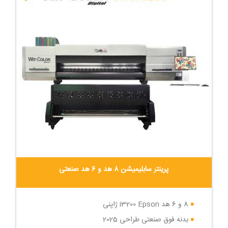
پرینتر سابلیمیشن 8 هد و 6 هد صنعتی
8 و 6 هد i3200 Epson ژاپنی
بدنه فوق صنعتی طراحی 2025