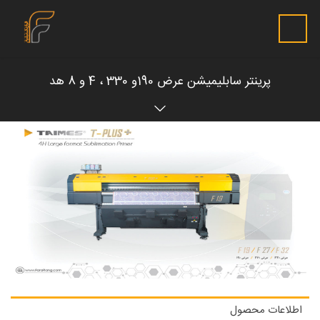
پرینتر سابلیمیشن عرض 190و 330 ، 4 و 8 هد
اطلاعات محصول