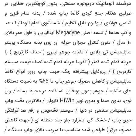
هوشمند اتوماتیک دوموتوره صنعتی، بدون کوچکترین خطایی در
طرفین هنگام جمع کردن کاغذ چاپ شده / بدنه تمام فلزی و
شاسی فولادی / وکیوم قابل تنظیم / شستشوی تمام اتوماتیک هد
و کپ هدها / تسمه اصلی Megadyne ایتالیایی با طول عمر بالای
10 سال / منوی کنترل مجزای حرفه ای روی بدنه دستگاه پرینتر
سابلیمیشن تی پلاس / تغذیه جوهر لیتری ( حذف کارتریج ) با
هزینه تمام شده کمتر ( تقریبا هزینه تمام شده نصف قیمت سیستم
کارتریج ) / پروفایل پیشرفته رنگ جهت چاپ روی انواع کاغذ
سابلیمیشن و کاهش مصرف جوهر چاپ تا 25% به نسبت دستگاه
های مشابه / جوهر بدون بو قابل استفاده در محیط بسته / ریل
قوی، بدون صدا و بدون نویز HiWin تایوان / بالاترین دقت چاپ
سابلیمیشن صنعتی در دنیا / سیستم تشخیص و رفع هد گرفتگی
حین چاپ / خشک کن اینفرارد جلو چند منطقه ای ( جهت کاهش
مصرف برق ) طراحی شده متناسب با سرعت بالای چاپ دستگاه /