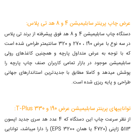
عرض چاپ پرینتر سابلیمیشن 4 و 8 هد تی پلاس:
دستگاه چاپ سابلیمیشن 4 و 8 هد فوق پیشرفته از برند تی پلاس
در سه نوع با عرض 190 ، 270 و 320 سانتیمتر طراحی شده است
که با توجه به عرض متداول پارچه و همچنین کاغذهای رولی
سابلیمیشن موجود در بازار تمامی کاربران صنف چاپ پارچه را
پوشش میدهد و کاملا مطابق با جدیدترین استاندارهای جهانی
طراحی و پایه ریزی شده است.
تواناییهای پرینتر سابلیمیشن عرض 190 و 330 T-Plus:
از نظر سرعت چاپ این دستگاه که 4 عدد هد سری جدید اپسون
5113 ژاپنی (4720 یا همان EPS 3200) را دارا میباشد، توانایی