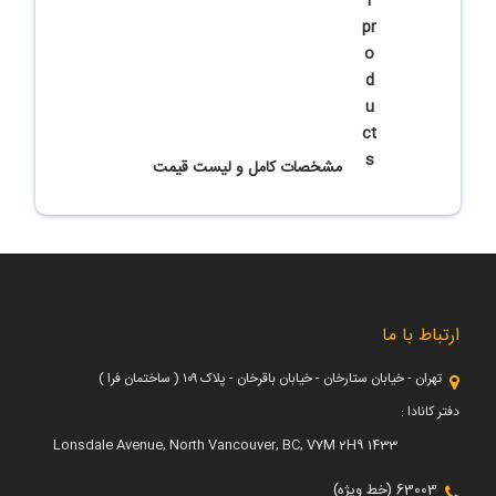
مشخصات کامل و لیست قیمت
ارتباط با ما
تهران - خیابان ستارخان - خیابان باقرخان - پلاک ۱۰۹ ( ساختمان فرا )
دفتر کانادا :
1433 Lonsdale Avenue, North Vancouver, BC, V7M 2H9
63003 (خط ویژه)