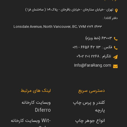
تهران - خیابان ستارخان - خیابان باقرخان - پلاک ۱۰۹ ( ساختمان فرا )
دفتر کانادا :
1433 Lonsdale Avenue, North Vancouver, BC, V7M 2H9
63003 (خط ویژه)
فکس : 73 42 6656 - 021
تلگرام : 2268 201 0902
Info@FaraRang.com
دسترسی سریع
لینک های مرتبط
کلندر و پرس چاپ
وبسایت کارخانه
پارچه
Diferro
انواع جوهر چاپ
وبسایت کارخانه Wit-