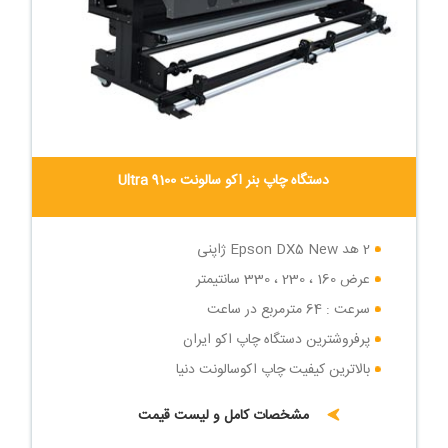
دستگاه چاپ بنر اکو سالونت Ultra 9100
2 هد Epson DX5 New ژاپنی
عرض 160 ، 230 ، 330 سانتیمتر
سرعت : 64 مترمربع در ساعت
پرفروشترین دستگاه چاپ اکو ایران
بالاترین کیفیت چاپ اکوسالونت دنیا
مشخصات کامل و لیست قیمت