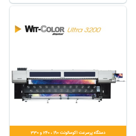
دستگاه پرسرعت اکوسالونت 190 ، 240 و 330