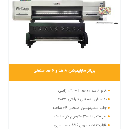
پرینتر سابلیمیشن 8 هد و 6 هد صنعتی
8 و 6 هد i3200 Epson ژاپنی
بدنه فوق صنعتی طراحی 2025
چاپ سابلیمیشن صنعتی 24 ساعته
سرعت : تا 300 مترمربع در ساعت
قابلیت نصب رول کاغذ 1000 متری