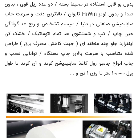
بدون بو قابل استفاده در محیط بسته / دو عدد ریل قوی ، بدون
صدا و بدون نویز HiWin تایوان / بالاترین دقت و سرعت چاپ
سابلیمیشن صنعتی در دنیا / سیستم تشخیص و رفع هد گرفتگی
حین چاپ / کپ و شستشوی هد تمام اتوماتیک / خشک کن
اینفرارد جلو چند منطقه ای ( جهت کاهش مصرف برق ) طراحی
شده متناسب با سرعت بالای چاپ دستگاه / توانایی نصب و
چاپ انواع جامبو رول کاغذ سابلیمیشن کوتد و آن کوتد تا طول
رول 10،000 متر تا وزن 1 تن و ...