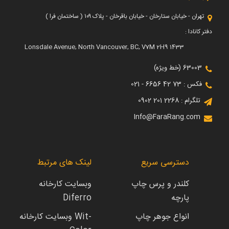
تهران - خیابان ستارخان - خیابان باقرخان - پلاک ۱۰۹ ( ساختمان فرا )
دفتر کانادا :
1433 Lonsdale Avenue, North Vancouver, BC, V7M 2H9
63003 (خط ویژه)
فکس : 73 42 6656 - 021
تلگرام : 2268 201 0902
Info@FaraRang.com
دسترسی سریع
لینک های مرتبط
کلندر و پرس چاپ
وبسایت کارخانه
پارچه
Diferro
انواع جوهر چاپ
وبسایت کارخانه Wit-