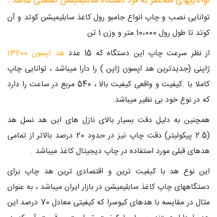
تواناییهای منحصر به فرد دستگاه سابلیمیشن صنعتی 15هد :
توانایی نصب و چاپ انواع جامبو رول کاغذ سابلیمیشن کوتد و آن
کوتد تا طول رول 10،000 متر و وزن 1 تن
از نظر سرعت چاپ این دستگاه که 15 عدد
هد اپسون i3200
ژاپنی (جدیدترین هد اپسون ژاپن ) را دارا میباشد ، توانایی چاپ
کاملا با .کیفیت و واقعی کیفیت بالا ، 540 مربع در ساعت را دارد
که در نوع خود بی نظیر میباشد.
همچنین به دلیل دقت بسیار بالای نازل های این هد نسل هد
(2.5 پیکولیتر) دقت چاپ نیز در حدود 20 درصد بالاتر از تمامی
هدهای قبلی مورد استفاده در چاپ دیجیتال کاغذ میباشد .
این نوع هد با کیفیت ترین و اقتصادی ترین هد چاپ برای
دستگاههای چاپ کاغذ سابلیمیشن در بازار ایران میباشد ، به عنوان
مثال در مقایسه با هدهای کیوسرا که کیفیتی معادل 70 درصد این