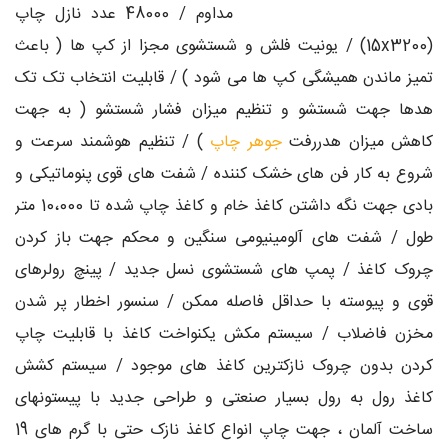
مداوم / 48000 عدد نازل چاپ
(15x3200) / یونیت فلش و شستشوی مجزا از کپ ها ( باعث
تمیز ماندن همیشگی کپ ها می شود ) / قابلیت انتخاب تک تک
هدها جهت شستشو و تنظیم میزان فشار شستشو ( به جهت
کاهش میزان هدررفت
جوهر چاپ
) / تنظیم هوشمند سرعت و
شروع به کار فن های خشک کننده / شفت های قوی پنوماتیکی و
بادی جهت نگه داشتن کاغذ خام و کاغذ چاپ شده تا 10،000 متر
طول / شفت های آلومینیومی سنگین و محکم جهت باز کردن
چروک کاغذ / پمپ های شستشوی نسل جدید / پینچ رولرهای
قوی و پیوسته با حداقل فاصله ممکن / سنسور اخطار پر شدن
مخزن فاضلاب / سیستم مکش یکنواخت کاغذ با قابلیت چاپ
کردن بدون چروک نازکترین کاغذ های موجود / سیستم کشش
کاغذ رول به رول بسیار صنعتی و طراحی جدید با پیستونهای
ساخت آلمان ، جهت چاپ انواع کاغذ نازک حتی با گرم های 19