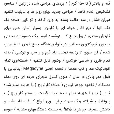
گرم و بالاتر ( تا 150 گرم ) / بردهای طراحی شده در ژاپن / سنسور
تشخیص اتمام کاغذ / طراحی جدید پینچ رولر ها با قابلیت تنظیم
میزان فشار در سه حالت بسته به وزن کاغذ و توانایی حذف تک
تک آنها / نرم افزار حرفه ای با کاربری بسیار آسان حتی برای
کاربران مبتدی / رول جمع کن هوشمند اتوماتیک دوموتوره صنعتی
، بدون کوچکترین خطایی در طرفین هنگام جمع کردن کاغذ چاپ
شده / فن جلوی 3 ردیفه ترکیب باد گرم و و سرد و ترکیبی / بدنه
تمام فلزی و شاسی فولادی / وکیوم قابل تنظیم / شستشوی تمام
اتوماتیک هد و کپ هدها / تسمه اصلی Megadyne ایتالیایی با
طول عمر بالای 10 سال / منوی کنترل مجزای حرفه ای روی بدنه
دستگاه / تغذیه جوهر لیتری ( حذف کارتریج ) با هزینه تمام شده
کمتر ( تقریبا هزینه تمام شده نصف قیمت سیستم کارتریج ) /
پروفایل پیشرفته رنگ جهت چاپ روی انواع کاغذ سابلیمیشن و
کاهش مصرف جوهر تا 25% به نسبت دستگاههای مشابه / جوهر