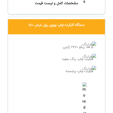
مشخصات کامل و لیست قیمت
تماس بگیرید
دستگاه کارکرده چاپ یووی رول عرض 180
5 هد ریکو 2220 ژاپنی
قابلیت چاپ رنگ سفید
قابلیت چاپ برجسته
سیستم چیلر خنک کننده
شرایط پرداخت اقساطی