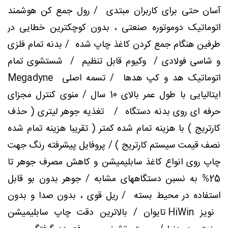
آسان حتی برای کاربران مبتدی / رول جمع کن هوشمند
اتوماتیک دوموتوره صنعتی ، بدون کوچکترین خطایی در
طرفین هنگام جمع کردن کاغذ چاپ شده / بدنه تمام فلزی
و شاسی فولادی / وکیوم قابل تنظیم / شستشوی تمام
اتوماتیک هد و کپ هدها / تسمه اصلی Megadyne
ایتالیایی با طول عمر بالای 10 سال / منوی کنترل مجزای
حرفه ای روی بدنه دستگاه / تغذیه جوهر لیتری ( حذف
کارتریج ) با هزینه تمام شده کمتر ( تقریبا هزینه تمام شده
نصف قیمت سیستم کارتریج ) / پروفایل پیشرفته رنگ جهت
چاپ روی انواع کاغذ سابلیمیشن و کاهش مصرف جوهر تا
25% به نسبن دستگاههای مشابه / جوهر بدون بو قابل
استفاده در محیط بسته / ریل قوی ، بدون صدا و بدون
نویز HiWin تایوان / بالاترین دقت چاپ سابلیمیشن