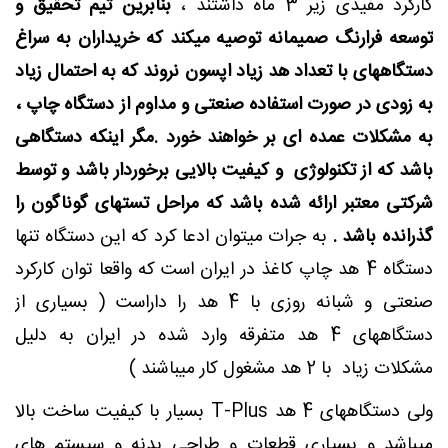
کارکرد مفیدی زیر 3 ماه داشتند ،
بنابرین تیم تحقیق و
توسعه فرارنگ صمیمانه توصیه میکند که خریداران به سراغ
دستگاههای با تعداد هد زیاد اپسون نروند که به احتمال زیاد
به زودی در صورت استفاده صنعتی و مداوم از دستگاه چاپ ،
به مشکلات عمده ای بر خواهند خورد .مگر اینکه دستگاهی
باشد که از تکنولوژی و کیفیت بالایی برخوردار باشد و توسط
شرکتی معتبر ارائه شده باشد که مراحل تستهای گوناگون را
گذرانده باشد .
به جرات میتوان ادعا کرد که این دستگاه تنها
دستگاه 4 هد چاپ کاغذ در ایران است که واقعا توان کارکرد
صنعتی و شبانه روزی با 4 هد را داراست ( بسیاری از
دستگاههای 4 هد متفرقه وارد شده در ایران به دلیل
مشکلات زیاد با 2 هد مشغول کار میباشند )
ولی دستگاههای 4 هد T-Plus بسیار با کیفیت ساخت بالا
میباشد و بسیاری قطعات و طراحی بدنه و سیستم های