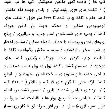
کپ ها ( باعث تمیز ماندن همیشگی کپ ها می شود
) / شفت های قوی پنوماتیکی و بادی جهت نگه داشتن
کاغذ خام و کاغذ چاپ شده تا 1000 متر طول / شفت های
آلومینیومی سنگین و محکم جهت باز کردن چروک
کاغذ / پمپ های شستشوی نسل جدید و دیالیزی / پینچ
رولرهای قوی و پیوسته با حداقل فاصله ممکن / سنسور اخطار
پر شدن مخزن فاضلاب / سیستم مکش یکنواخت کاغذ با
قابلیت چاپ کردن بدون چروک نازکترین کاغذ های
موجود / سیستم کشش کاغذ رول به رول بسیار صنعتی و
طراحی جدید با پیستونهای ساخت آلمان ، جهت چاپ انواع
کاغذ نازک حتی با گرم های 19 گرم و بالاتر ( تا 300 گرم
) / بردهای طراحی شده در ژاپن / سنسور تشخیص اتمام
کاغذ / طراحی جدید پینچ رولر ها با قابلیت ضد چروک و
طول عمر بالای 5 سال / نرم افزار حرفه ای با کاربری بسیار