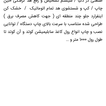
صنعتی در دنیا / سیستم تشخیص و رفع هد گرفتگی حین
چاپ / کپ و شستشوی هد تمام اتوماتیک / خشک کن
اینفرارد جلو چند منطقه ای ( جهت کاهش مصرف برق )
طراحی شده متناسب با سرعت بالای چاپ دستگاه / توانایی
نصب و چاپ انواع رول کاغذ سابلیمیشن کوتد و آن کوتد تا
طول رول 1000 متر و ...