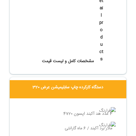
مشخصات کامل و لیست قیمت
دستگاه کارکرده چاپ سابلیمیشن عرض 320
4 عدد هد آکبند اپسون 4720
مادر برد آکبند / 6 ماه گارانتی