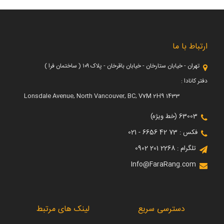
ارتباط با ما
تهران - خیابان ستارخان - خیابان باقرخان - پلاک ۱۰۹ ( ساختمان فرا )
دفتر کانادا :
1433 Lonsdale Avenue, North Vancouver, BC, V7M 2H9
63003 (خط ویژه)
فکس : 73 42 6656 - 021
تلگرام : 2268 201 0902
Info@FaraRang.com
دسترسی سریع
لینک های مرتبط