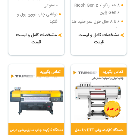
8 هد ریکو Ricoh Gen 5 /
مصنوعی
Gen 6 ژاپن
توانایی چاپ یووی رول و
6 تا 8 سال طول عمر مفید هد
فلتبد
چاپ
سرعت چاپ : تا 36 مترمربع
مشخصات کامل و لیست
مشخصات کامل و لیست
سرعت چاپ : تا 84 مترمربع
در ساعت
قیمت
قیمت
در ساعت
دارای روتاری جهت چاپ روی
بزرگترین دستگاه چاپ فلتبد
اجسام مدور
یووی ایران
تماس بگیرید
تماس بگیرید
دستگاه کارکرده چاپ Uv DTF مدل
دستگاه کارکرده چاپ سابلیمیشن عرض