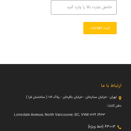
ارتباط با ما
تهران - خیابان ستارخان - خیابان باقرخان - پلاک ۱۰۹ ( ساختمان فرا )
دفتر کانادا :
1433 Lonsdale Avenue, North Vancouver, BC, V7M 2H9
63003 (خط ویژه)