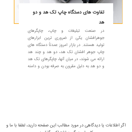
تفاوت های دستگاه چاپ تک هد و دو
هد
در صنعت تبلیغات و چاپ، چاپگرهای
جوهرافشان یکی از ضروری ترین ابزارهای
تولید هستند. در بازار امروز عمدتاً دستگاه های
چاپ جوهر افشان تک هد، دو هد و چند هد
ارائه می شوند، در میان آنها، چاپگرهای تک هد
و دو هد به دلیل مقرون به صرفه بودن و دامنه
کاربرد گسترده، به گزینه های اصلی خریداران
تبدیل شده اند. برای بسیاری از کاربران، انتخاب
بین دستگاه چاپ تک هد یا دو هد می تواند
تصمیم دشواری باشد، این مقاله به شما کمک
می کند تا با تجزیه و تحلیل حجم سفارش،
هزینه سرمایه گذاری، کارایی چاپ و سناریوهای
کاربردی واقعی، انتخاب واضح تری داشته
باشید، بنابراین می توانید چاپگر جوهر افشان
اگر اطلاعات یا دیدگاهی در مورد مطالب این صفحه دارید، لطفا با ما و
مناسب را با اطمینان انتخاب کنید.