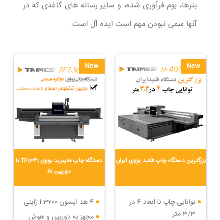
بنرها، بوم فرآوری شده، و سایر رسانه های کاغذی که در
آنها سمی نبودن مهم است ایده آل است.
New
New
بزرگترین دستگاه چاپ فلتبد یووی ایران
دستگاه چاپ هایبرید یووی TF1361 با
دوربین Ai
توانایی چاپ تا ابعاد 4 در
4 هد اپسون i 3200 ژاپنی
3/3 متر
مجهز به دوربین و هوش