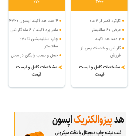
270
T700
کارکرد کمتر از 2 ماه
4 عدد هد آکبند اپسون 4720
عرض 60 سانتیمتر
مادر برد آکبند / 6 ماه گارانتی
2 عدد هد آکبند
چاپ سابلیمیشن تا 270
سانتیمتر
گارانتی و خدمات پس از
فروش
حمل و نصب رایگان در محل
خریدار
حمل و نصب رایگان
مشخصات کامل و لیست
مشخصات کامل و لیست
شرایط پرداخت اقساطی
قیمت
قیمت