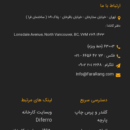
ارتباط با ما
تهران - خیابان ستارخان - خیابان باقرخان - پلاک ۱۰۹ ( ساختمان فرا )
دفتر کانادا :
1433 Lonsdale Avenue, North Vancouver, BC, V7M 2H9
63003 (خط ویژه)
فکس : 73 42 6656 - 021
تلگرام : 2268 201 0902
Info@FaraRang.com
دسترسی سریع
لینک های مرتبط
کلندر و پرس چاپ
وبسایت کارخانه
پارچه
Diferro