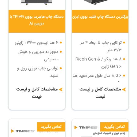
بزرگترین دستگاه چاپ فلتبد یووی ایران
دستگاه چاپ هایبرید یووی TF1361 با
دوربین Ai
توانایی چاپ تا ابعاد 4 در
4 هد اپسون i 3200 ژاپنی
3/3 متر
مجهز به دوربین و هوش
8 هد ریکو Ricoh Gen 5 /
مصنوعی
Gen 6 ژاپن
توانایی چاپ یووی رول و
6 تا 8 سال طول عمر مفید هد
فلتبد
چاپ
سرعت چاپ : تا 36 مترمربع
مشخصات کامل و لیست
مشخصات کامل و لیست
سرعت چاپ : تا 84 مترمربع
در ساعت
قیمت
قیمت
در ساعت
دارای روتاری جهت چاپ روی
بزرگترین دستگاه چاپ فلتبد
اجسام مدور
یووی ایران
تماس بگیرید
تماس بگیرید