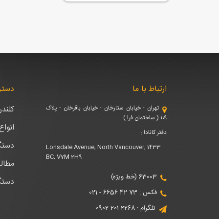
ارتباط با ما
دستر
تهران - خیابان ستارخان - خیابان باقرخان - پلاک
کلند
۱۰۹ ( ساختمان فرا )
انوا
دفتر کانادا :
دستگ
1433 Lonsdale Avenue, North Vancouver,
BC, V7M 2H9
مطال
63003 (خط ویژه)
دستگ
فکس : 73 42 6656 - 021
تلگرام : 2268 201 0902