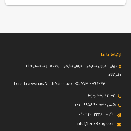
ارتباط با ما
تهران - خیابان ستارخان - خیابان باقرخان - پلاک ۱۰۹ ( ساختمان فرا )
دفتر کانادا :
1433 Lonsdale Avenue, North Vancouver, BC, V7M 2H9
63003 (خط ویژه)
فکس : 73 42 6656 - 021
تلگرام : 2268 201 0902
Info@FaraRang.com