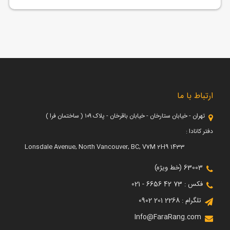
ارتباط با ما
تهران - خیابان ستارخان - خیابان باقرخان - پلاک ۱۰۹ ( ساختمان فرا )
دفتر کانادا :
1433 Lonsdale Avenue, North Vancouver, BC, V7M 2H9
63003 (خط ویژه)
فکس : 73 42 6656 - 021
تلگرام : 2268 201 0902
Info@FaraRang.com