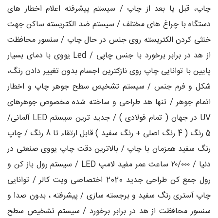
چاپ، قبل یا بعد از چاپ / سیستم پیشرفته اعلام اخطار های
دستگاه با چراغ های مختلف / سیستم ضد الکتریسته ساکن جهت
خنثی کردن الکتریسته روی جنس در حال چاپ / سنسور محافظت
از هد در برابر برخورد با جنس چاپی / Led یووی با دمای بسیار
پایین با توانایی چاپ روی نازکترین اجسام بدون تغییر دادن رنگ،
شکل و فرم جنس / سیستم تشخیص سطح جوهر چاپ و اخطار
اتمام جوهر / تنها هد طراحی و ساخته شده مخصوص جوهرهای
UV در جهان ( تمام فولادی ) / جدید ترین سیستم LED آلمانی/
5 رنگ ( 4 رنگ اصلی + رنگ سفید ) قابل ارتقاء تا 8 رنگ / چاپ
رنگ سفید همزمان با چاپ / بالاترین دقت چاپ یووی صنعتی در
دنیا / ۲۰/۰۰۰ ساعت عمر مفید لامپ LED / سیستم رول باز کن و
رول جمع کن طراحی جدید 2020 اختصاصی ویت کالر / توانایی
چاپ آستری رنگ سفید و برجسته سازی / پیشرفته ، بدون صدا و
سنسور محافظت از هد در برابر برخورد / سیستم تشخیص سطح