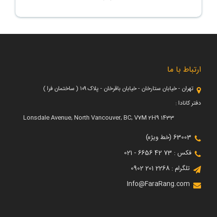
ارتباط با ما
تهران - خیابان ستارخان - خیابان باقرخان - پلاک ۱۰۹ ( ساختمان فرا )
دفتر کانادا :
1433 Lonsdale Avenue, North Vancouver, BC, V7M 2H9
63003 (خط ویژه)
فکس : 73 42 6656 - 021
تلگرام : 2268 201 0902
Info@FaraRang.com