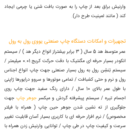
وارنیش براق بعد از چاپ را به صورت بافت شنی یا چرمی ایجاد
کند ( مانند لمینیت طرح دار).
تجهیزات و امکانات دستگاه چاپ صنعتی یووی رول به رول
عمر متوسط هد 5 سال ( 3 برابر بیشتراز انواع دیگر هد ) / سیستم
انکودر بسیار حرفه ای مگنتیک با دقت حرکت کریج 0.01 میلیمتر /
سیستم تِنشِن رول به رول بسیار صنعتی جهت چاپ انواع اجناس
رول و نرم و حتی کشبافت / تمامی موتورها و سروو درایورها ژاپنی
با طول عمر بالای 10 سال / دارای رنگ سفید جهت چاپ روی
اجسام تیره / سیستم پیشرفته گردش و میکسر
جوهر چاپ
جهت
جلوگیری از ته نشین شدن جوهر حین چاپ ( همراه با فیلتر
مخصوص) / نرم افزار حرفه ای با کاربری بسیار آسان قابلیت تغییر
سرعت و کیفیت چاپ در طی چاپ / توانایی وارنیش زدن همراه با