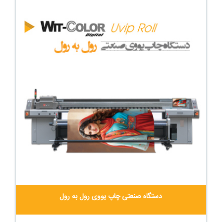
دستگاه صنعتی چاپ یووی رول به رول