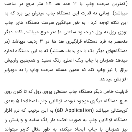
(کمترین سرعت چاپ با 3 عدد هد 25 متر مربع در ساعت
میباشد). زمانی به قدرت این دستگاه چاپ میتوان پی برد که به
این نکته توجه کرد : به طور میانگین سرعت دستگاه های چاپ
یووی رول به رول در حدود ساعتی 10 متر مربع میباشد. نکته دیگر
منحصر به فرد دستگاه قرارگیری هد ها در 3 ردیف میباشد (در
دستگاههای دیگر یک یا دو ردیف هستند) که به این دستگاه اجازه
میدهد همزمان با چاپ رنگ اصلی، رنگ سفید و همچنین وارنیش
براق را نیز چاپ کند که همین مسئله سرعت چاپ را به دوبرابر
افزایش میدهد.
قابلیت خاص دیگر دستگاه چاپ صنعتی یووی رول که تا کنون روی
هیچ دستگاه دیگری موجود نبوده، توانایی چاپ اصطلاحا 5 بعدی
کریستالی میباشد (5D Application) به این ترتیب که نرم افزار
دستگاه توانایی چاپ به صورت افکت دار رنگ سفید و وارنیش را
نیز همزمان با چاپ ایجاد میکند، به طور مثال کاربر میتواند