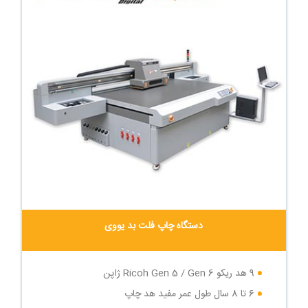
دستگاه چاپ فلت بد یووی
9 هد ریکو Ricoh Gen 5 / Gen 6 ژاپن
6 تا 8 سال طول عمر مفید هد چاپ