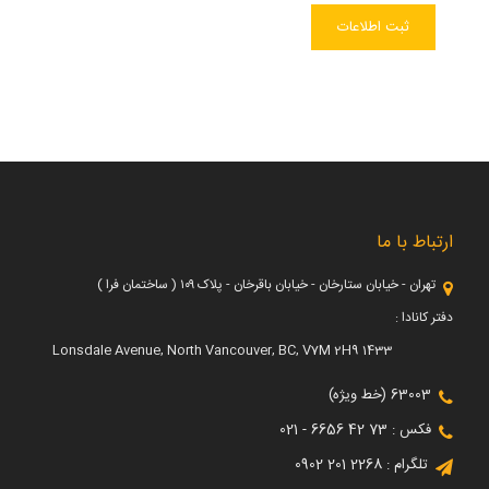
ارتباط با ما
تهران - خیابان ستارخان - خیابان باقرخان - پلاک ۱۰۹ ( ساختمان فرا )
دفتر کانادا :
1433 Lonsdale Avenue, North Vancouver, BC, V7M 2H9
63003 (خط ویژه)
فکس : 73 42 6656 - 021
تلگرام : 2268 201 0902