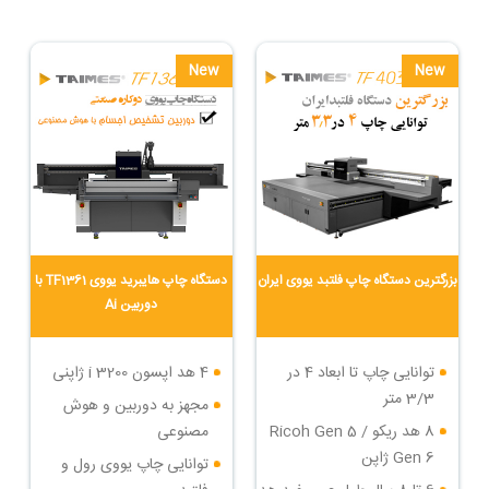
New
New
بزرگترین دستگاه چاپ فلتبد یووی ایران
دستگاه چاپ هایبرید یووی TF1361 با
دوربین Ai
توانایی چاپ تا ابعاد 4 در
4 هد اپسون i 3200 ژاپنی
3/3 متر
مجهز به دوربین و هوش
8 هد ریکو Ricoh Gen 5 /
مصنوعی
Gen 6 ژاپن
توانایی چاپ یووی رول و