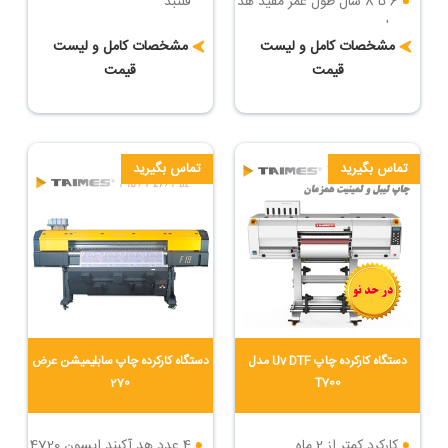
6 تا 8 سال طول عمر مفید هد
فلتبد
چاپ
سرعت چاپ : تا 36 مترمربع
مشخصات کامل و لیست
مشخصات کامل و لیست
سرعت چاپ : تا 84 مترمربع
در ساعت
قیمت
قیمت
در ساعت
دارای روتاری جهت چاپ روی
بزرگترین دستگاه چاپ فلتبد
اجسام مدور
یووی ایران
تماس بگیرید
تماس بگیرید
دستگاه کارکرده چاپ Uv DTF مدل
دستگاه کارکرده چاپ سابلیمیشن عرض
270
T700
کارکرد کمتر از 2 ماه
4 عدد هد آکبند اپسون 4720