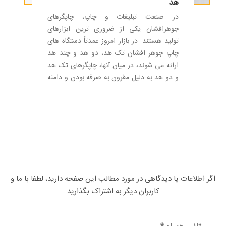
هد
در صنعت تبلیغات و چاپ، چاپگرهای
جوهرافشان یکی از ضروری ترین ابزارهای
تولید هستند. در بازار امروز عمدتاً دستگاه های
چاپ جوهر افشان تک هد، دو هد و چند هد
ارائه می شوند، در میان آنها، چاپگرهای تک هد
و دو هد به دلیل مقرون به صرفه بودن و دامنه
کاربرد گسترده، به گزینه های اصلی خریداران
تبدیل شده اند. برای بسیاری از کاربران، انتخاب
بین دستگاه چاپ تک هد یا دو هد می تواند
تصمیم دشواری باشد، این مقاله به شما کمک
می کند تا با تجزیه و تحلیل حجم سفارش،
هزینه سرمایه گذاری، کارایی چاپ و سناریوهای
کاربردی واقعی، انتخاب واضح تری داشته
باشید، بنابراین می توانید چاپگر جوهر افشان
اگر اطلاعات یا دیدگاهی در مورد مطالب این صفحه دارید، لطفا با ما و
مناسب را با اطمینان انتخاب کنید.
کاربران دیگر به اشتراک بگذارید